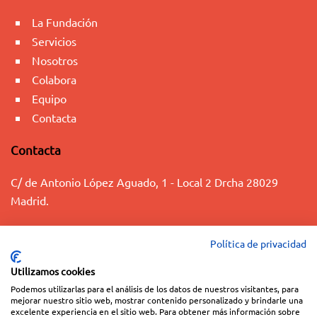
La Fundación
Servicios
Nosotros
Colabora
Equipo
Contacta
Contacta
C/ de Antonio López Aguado, 1 - Local 2 Drcha 28029
Madrid.
+34 91 563 07 13
Política de privacidad
info@fundaciontacumi.org
Utilizamos cookies
Podemos utilizarlas para el análisis de los datos de nuestros visitantes, para
© 2023 FUNDACIÓN TACUMI
mejorar nuestro sitio web, mostrar contenido personalizado y brindarle una
Aviso Legal
|
Política de Privacidad
|
Política de Cookies
|
Términos y
excelente experiencia en el sitio web. Para obtener más información sobre