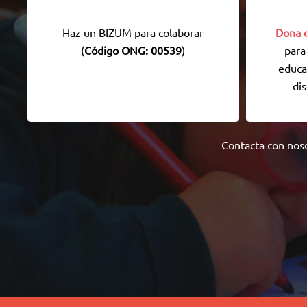
Haz un BIZUM para colaborar
Dona o
(
Código ONG: 00539
)
para
educa
dis
Contacta con nos