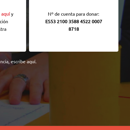
 aquí
y
Nº de cuenta para donar:
ción
ES53 2100 3588 4522 0007
tra
8718
encia,
escribe aquí
.