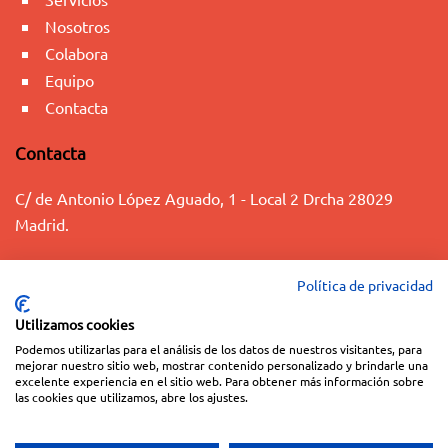
Nosotros
Colabora
Equipo
Contacta
Contacta
C/ de Antonio López Aguado, 1 - Local 2 Drcha 28029
Madrid.
+34 91 563 07 13
Política de privacidad
info@fundaciontacumi.org
Utilizamos cookies
Podemos utilizarlas para el análisis de los datos de nuestros visitantes, para
© 2023 FUNDACIÓN TACUMI
mejorar nuestro sitio web, mostrar contenido personalizado y brindarle una
Aviso Legal
|
Política de Privacidad
|
Política de Cookies
|
Términos y
excelente experiencia en el sitio web. Para obtener más información sobre
las cookies que utilizamos, abre los ajustes.
condiciones de las donaciones
Web Diseñada y mantenida por
Especialistas Web