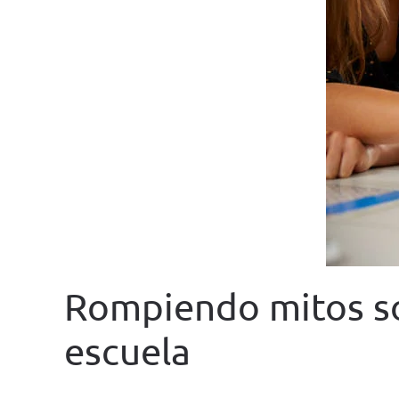
Rompiendo mitos sob
escuela
WRITTEN BY
FUNDACIÓN TACUMI
ON
9 MAY 2025
. PO