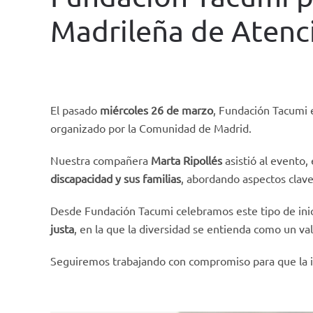
Madrileña de Atenc
WRITTEN BY
FUNDACIÓN TACUMI
ON
9 APRIL 2025
. P
El pasado
miércoles 26 de marzo
, Fundación Tacumi 
organizado por la Comunidad de Madrid.
Nuestra compañera
Marta Ripollés
asistió al evento,
discapacidad y sus familias
, abordando aspectos clave 
Desde Fundación Tacumi celebramos este tipo de inic
justa
, en la que la diversidad se entienda como un va
Seguiremos trabajando con compromiso para que la inc