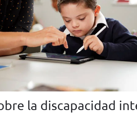
re la discapacidad inte
STED IN
BLOG
.