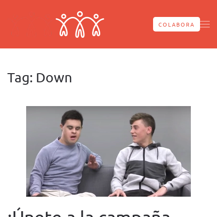
Skip to main content
COLABORA
Tag:
Down
¡Únete a la campaña