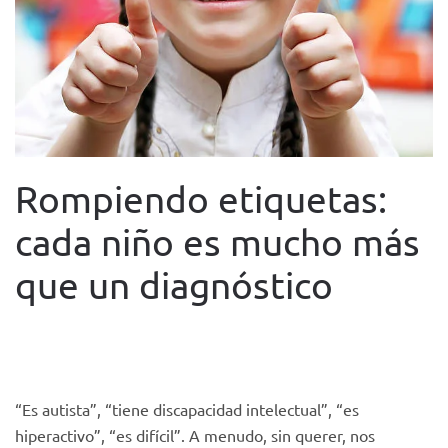
Rompiendo etiquetas:
cada niño es mucho más
que un diagnóstico
WRITTEN BY
FUNDACIÓN TACUMI
ON
9 JUNE 2025
. POSTED
IN
BLOG
.
“Es autista”, “tiene discapacidad intelectual”, “es
hiperactivo”, “es difícil”. A menudo, sin querer, nos