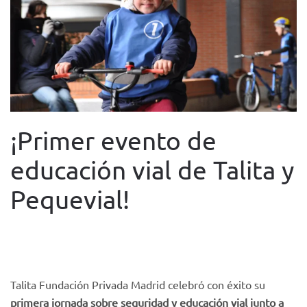
¡Primer evento de
educación vial de Talita y
Pequevial!
WRITTEN BY
FUNDACIÓN TACUMI
ON
26 MARCH 2018
.
POSTED IN
NOTICIAS
.
Talita Fundación Privada Madrid celebró con éxito su
primera jornada sobre seguridad y educación vial junto a