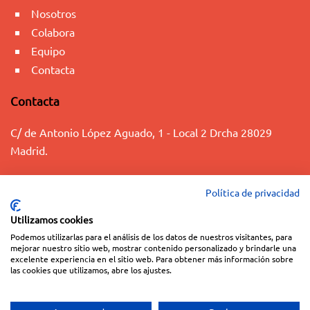
Nosotros
Colabora
Equipo
Contacta
Contacta
C/ de Antonio López Aguado, 1 - Local 2 Drcha 28029
Madrid.
+34 91 563 07 13
Política de privacidad
info@fundaciontacumi.org
Utilizamos cookies
Podemos utilizarlas para el análisis de los datos de nuestros visitantes, para
© 2023 FUNDACIÓN TACUMI
mejorar nuestro sitio web, mostrar contenido personalizado y brindarle una
Aviso Legal
|
Política de Privacidad
|
Política de Cookies
|
Términos y
excelente experiencia en el sitio web. Para obtener más información sobre
las cookies que utilizamos, abre los ajustes.
condiciones de las donaciones
Web Diseñada y mantenida por
Especialistas Web