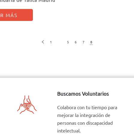
ER MÁS
1
…
5
6
7
8
Buscamos Voluntarios
Colabora con tu tiempo para
mejorar la integración de
personas con discapacidad
intelectual.