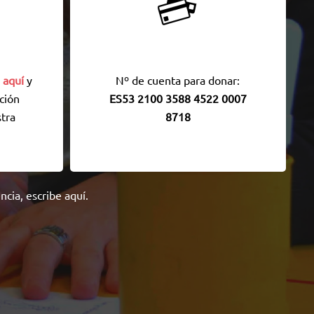
 aquí
y
Nº de cuenta para donar:
ción
ES53 2100 3588 4522 0007
tra
8718
encia,
escribe aquí
.