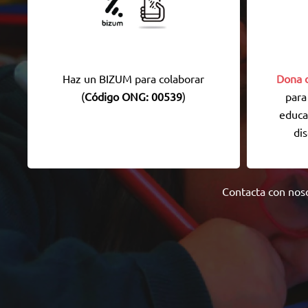
Haz un BIZUM para colaborar
Dona o
(
Código ONG: 00539
)
para
educa
dis
Contacta con nos